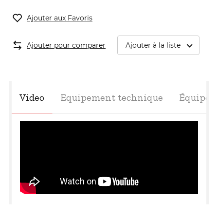
Ajouter aux Favoris
Ajouter pour comparer
Ajouter à la liste
Video
Equipement technique
Équipem