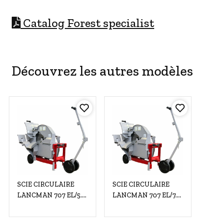
C
atalog Forest specialist
Découvrez les autres modèles
SCIE CIRCULAIRE
SCIE CIRCULAIRE
LANCMAN 707 EL/5.5
LANCMAN 707 EL/7.5
kW/400V/HM LFZ 700
kW/400V/HM LFZ 700
Z=42
Z=42