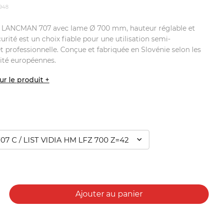
4948
ire LANCMAN 707 avec lame Ø 700 mm, hauteur réglable et
curité est un choix fiable pour une utilisation semi-
et professionnelle. Conçue et fabriquée en Slovénie selon les
ité européennes.
ur le produit +
7 C / LIST VIDIA HM LFZ 700 Z=42
Ajouter au panier