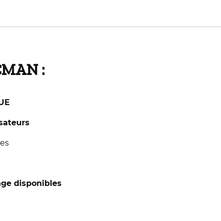
CMAN :
’UE
isateurs
es
nge disponibles