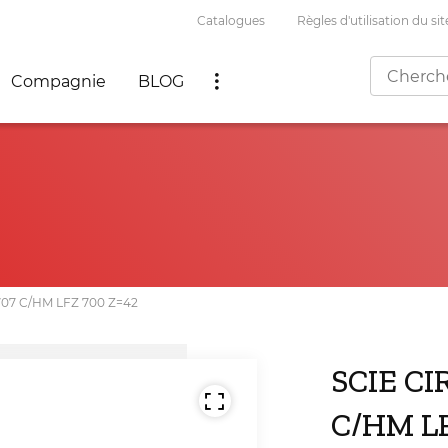
Catalogues
Règles d'utilisation du si
Compagnie
BLOG
07 C/HM LFZ 700 Z=42
SCIE C
C/HM LF