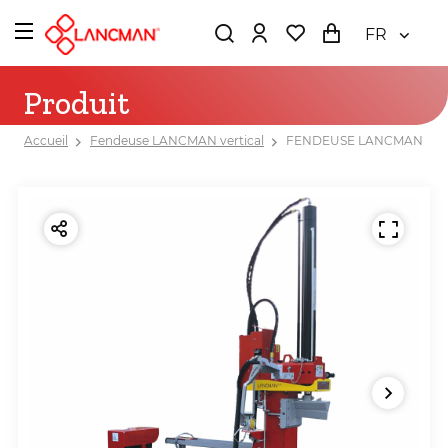
FR
Produit
Accueil
Fendeuse LANCMAN vertical
FENDEUSE LANCMAN STAWX