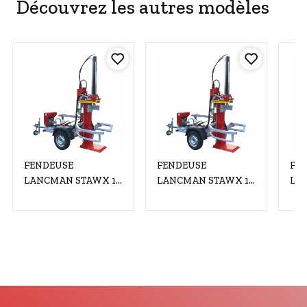
Découvrez les autres modèles
FENDEUSE
FENDEUSE
FE
LANCMAN STAWX 17
LANCMAN STAWX 17
LA
HONDA GX-390+ EL
HONDA GX-390
BRI
XTREMSPEED 400
XT
V/5.5 kW
400